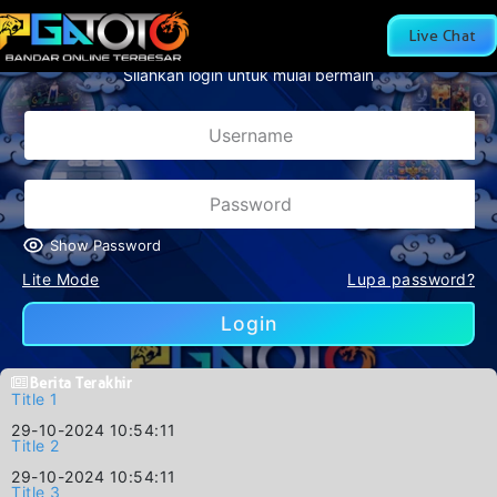
NLINE TERBESAR DAN RESMI DI DI INDONESIA
Live Chat
Silahkan login untuk mulai bermain
Show Password
Lite Mode
Lupa password?
Login
Berita Terakhir
Title 1
29-10-2024 10:54:11
Title 2
29-10-2024 10:54:11
Title 3