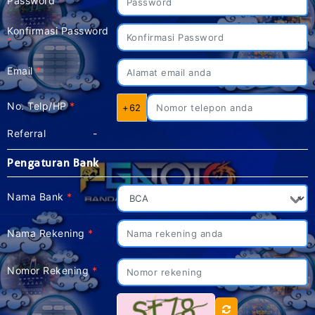
Password
*
Konfirmasi Password
*
Email
*
No. Telp/HP
*
+62
Referral
-
Pengaturan Bank
Nama Bank
*
Nama Rekening
*
Nomor Rekening
*