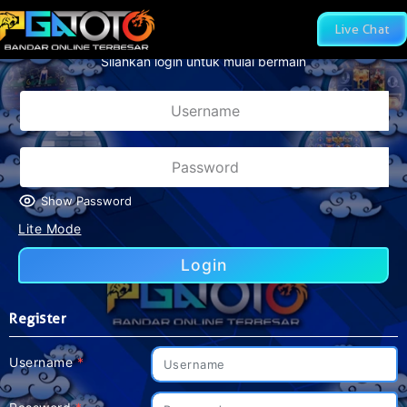
LINE TERBESAR DAN RESMI DI DI INDONESIA
Live Chat
Silahkan login untuk mulai bermain
Show Password
Lite Mode
Login
Register
Username
*