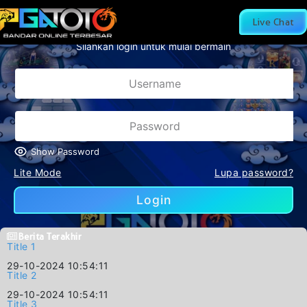
NLINE TERBESAR DAN RESMI DI DI INDONESIA
Live Chat
Silahkan login untuk mulai bermain
Show Password
Lite Mode
Lupa password?
Login
Berita Terakhir
Title 1
29-10-2024 10:54:11
Title 2
29-10-2024 10:54:11
Title 3